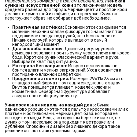
Повседневный комфорт в строгом исполнении.
Женская 
сумка из искусственной кожи
это лаконичная модель
среднего размера для города. Чёрный цвет и простой крой
делают её уместной и в офисе, и на прогулке. Сумка не
перегружает образ, но собирает всё необходимое.
Практичная застёжка:
Основной отсек закрывается
молнией. Верхний клапан фиксируется на магнит так
содержимое всегда под рукой, но в безопасности.
Никаких мелочей, которые выпадают в самый
неподходящий момент.
Два способа ношения:
Длинный регулируемый
ремешок позволяет носить сумку через плечо или кросс-
боди. Короткие ручки классический вариант в руке.
Выбирайте хват под ситуацию.
Материал без капризов:
Искусственная кожа не
боится влаги и мелких загрязнений. Уход сводится к
протиранию влажной салфеткой.
Продуманная геометрия:
Размеры 29×11×23 см это
стандартный формат тоута для ежедневных задач.
Внутрь помещается планшет, кошелёк, ключи и
косметичка. Серебряная фурнитура добавляет
аккуратности общему силуэту.
Универсальная модель на каждый день:
Сумка
одинаково хорошо смотрится с пальто и кроссовками или с
платьем и ботильонами. Чёрный цвет база, которая не
выходит из моды. Вещь, которую вы берёте и идёте, не
думая о том, насколько она подходит к ветровке или
дублёнке. Спокойный дизайн без лишнего декора такое
решение остаётся актуальным годами.