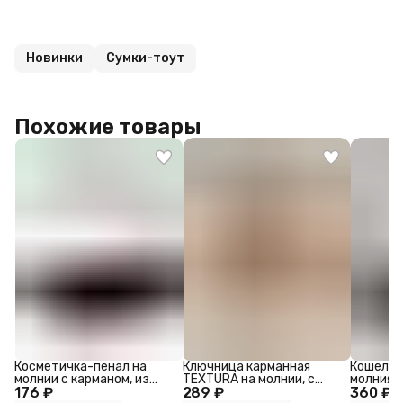
Новинки
Сумки-тоут
Похожие товары
Косметичка-пенал на
Ключница карманная
Кошелёк
молнии с карманом, из
TEXTURA на молнии, с
молниях,
176 ₽
искусственной кожи,
289 ₽
кольцом, размер
360 ₽
текстур