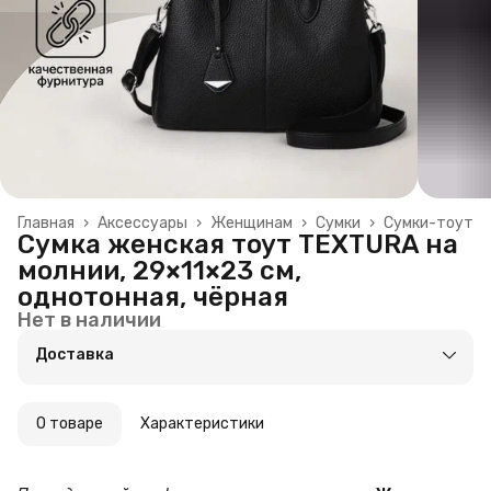
Главная
›
Аксессуары
›
Женщинам
›
Сумки
›
Сумки-тоут
Сумка женская тоут TEXTURA на
молнии, 29×11×23 см,
однотонная, чёрная
Нет в наличии
Доставка
О товаре
Характеристики