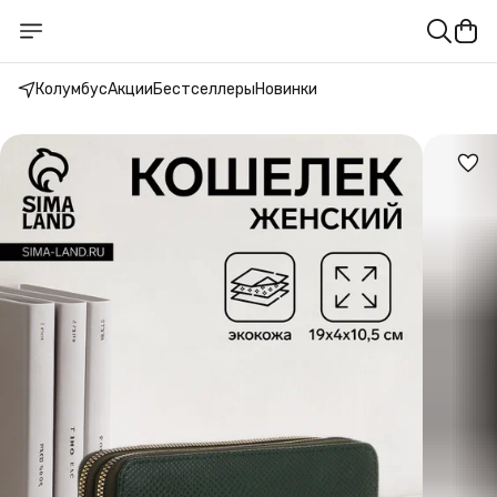
Колумбус
Акции
Бестселлеры
Новинки