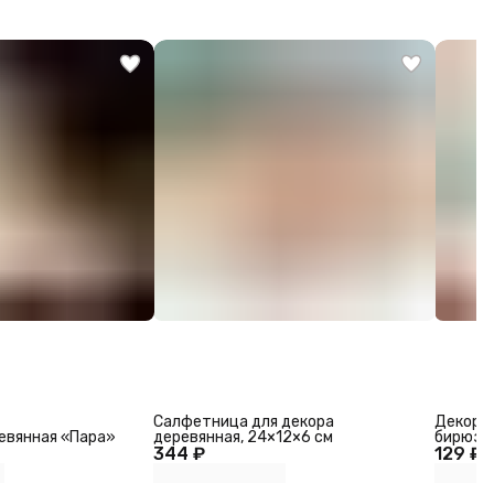
Салфетница для декора
Декор «
евянная «Пара»
деревянная, 24×12×6 см
бирюза
344 ₽
129 ₽