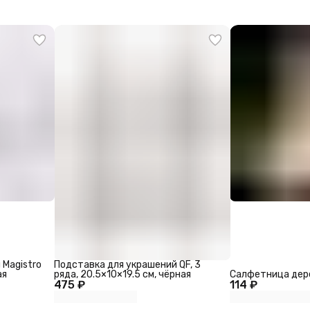
 Magistro
Подставка для украшений QF, 3
ая
ряда, 20.5×10×19.5 см, чёрная
Салфетница дер
475 ₽
114 ₽