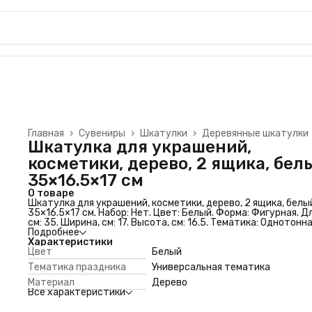
Главная
›
Сувениры
›
Шкатулки
›
Деревянные шкатулки
Шкатулка для украшений,
косметики, дерево, 2 ящика, бел
35×16.5×17 см
О товаре
Шкатулка для украшений, косметики, дерево, 2 ящика, белы
35×16.5×17 см. Набор: Нет. Цвет: Белый. Форма: Фигурная. Д
см: 35. Ширина, см: 17. Высота, см: 16.5. Тематика: Однотонна
Тематика праздника: Универсальная тематика. Вид дерева:
Подробнее
Сосна. Материал: Дерево. Покрытие: Краска. Деления внутр
Характеристики
шкатулки: Да. Особенности шкатулки: Выдвижные ящики.
Цвет
Белый
Особенности шкатулки: Для косметики. Особенности шкату
Тематика праздника
Универсальная тематика
Для украшений
Материал
Дерево
Все характеристики