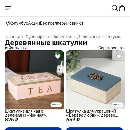
Колумбус
Акции
Бестселлеры
Новинки
Главная
›
Сувениры
›
Шкатулки
›
Деревянные шкатулки
Деревянные шкатулки
Фильтры
Сортировка
Шкатулка для чая с
Шкатулка для украшений
делениями «Чайная»,
«Дерево любви», дерево,
825 ₽
дерево, розовая с золотом,
659 ₽
12×19×7 см
7.5×15×23 см