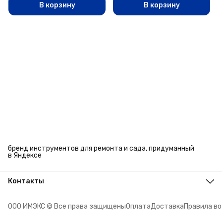
В корзину
В корзину
бренд инструментов для ремонта и сада, придуманный
в Яндексе
Контакты
Адрес
г. Челябинск, ул. Энтузиастов, 27
ООО ИМЭКС © Все права защищены
Оплата
Доставка
Правила в
Телефон
8 (351) 779-45-10
Режим работы