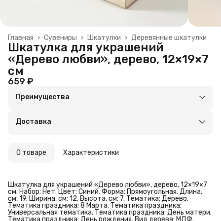
Главная
›
Сувениры
›
Шкатулки
›
Деревянные шкатулки
Шкатулка для украшений
«Дерево любви», дерево, 12×19×7
см
659 ₽
Преимущества
Оплата частями в Сплит
Доставка в пункты выдачи или до двери
Доставка
Удобный возврат
О товаре
Характеристики
Шкатулка для украшений «Дерево любви», дерево, 12×19×7
см. Набор: Нет. Цвет: Синий. Форма: Прямоугольная. Длина,
см: 19. Ширина, см: 12. Высота, см: 7. Тематика: Дерево.
Тематика праздника: 8 Марта. Тематика праздника:
Универсальная тематика. Тематика праздника: День матери.
Тематика праздника: День рождения. Вид дерева: МДФ.