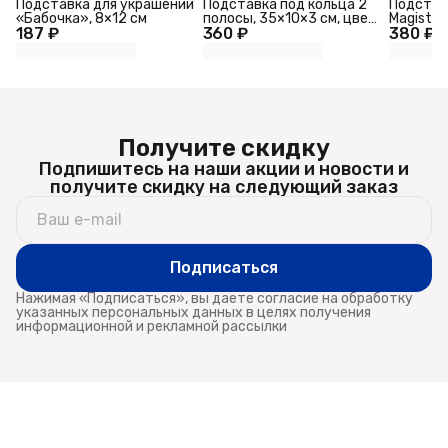
Подставка для украшений
Подставка под кольца 2
Подстав
«Бабочка», 8×12 см
полосы, 35×10×3 см, цвет
Magistro 
187 ₽
360 ₽
чёрный
380 ₽
мрамор, 
Получите скидку
Подпишитесь на наши акции и новости и
получите скидку на следующий заказ
Подписаться
Нажимая «Подписаться», вы даете согласие на обработку
указанных персональных данных в целях получения
информационной и рекламной рассылки