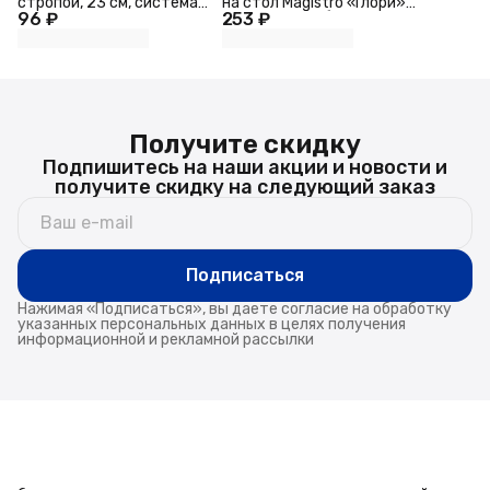
стропой, 23 см, система
на стол Magistro «Глори»,
96 ₽
MOLLE
253 ₽
d=38 см, серебряная
Получите скидку
Подпишитесь на наши акции и новости и
получите скидку на следующий заказ
Подписаться
Нажимая «Подписаться», вы даете согласие на обработку
указанных персональных данных в целях получения
информационной и рекламной рассылки