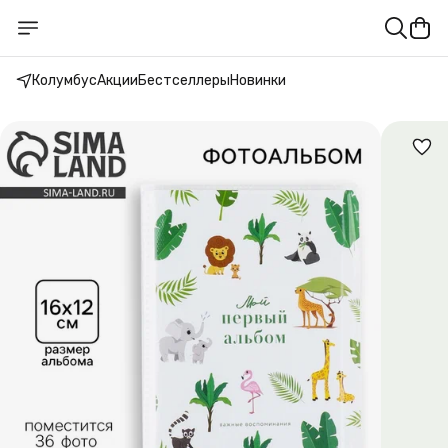
Колумбус
Акции
Бестселлеры
Новинки