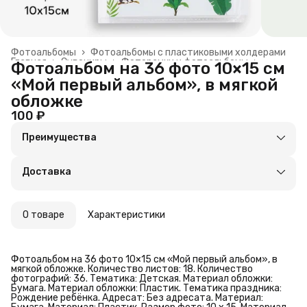
Фотоальбомы
›
Фотоальбомы с пластиковыми холдерами
Главная
›
Сувениры
›
Фоторамки и фотоальбомы
›
Фотоальбом на 36 фото 10×15 см
«Мой первый альбом», в мягкой
обложке
100 ₽
Преимущества
Оплата частями в Сплит
Доставка в пункты выдачи или до двери
Доставка
Удобный возврат
О товаре
Характеристики
Фотоальбом на 36 фото 10×15 см «Мой первый альбом», в
мягкой обложке. Количество листов: 18. Количество
фотографий: 36. Тематика: Детская. Материал обложки:
Бумага. Материал обложки: Пластик. Тематика праздника:
Рождение ребёнка. Адресат: Без адресата. Материал: