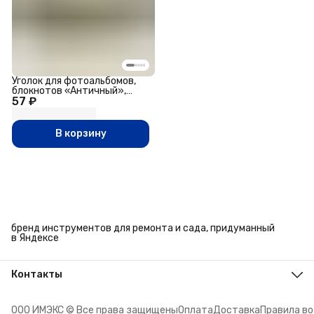
Уголок для фотоальбомов,
блокнотов «Античный»,
57 ₽
металл под золото,
3.1×3.1×0.7 см
В корзину
бренд инструментов для ремонта и сада, придуманный
в Яндексе
Контакты
Адрес
г. Челябинск, ул. Энтузиастов, 27
ООО ИМЭКС © Все права защищены
Оплата
Доставка
Правила в
Телефон