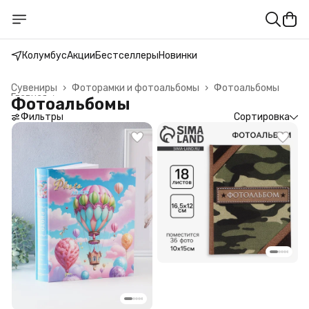
Колумбус
Акции
Бестселлеры
Новинки
Сувениры
›
Фоторамки и фотоальбомы
›
Фотоальбомы
Главная
›
Фотоальбомы
Фильтры
Сортировка