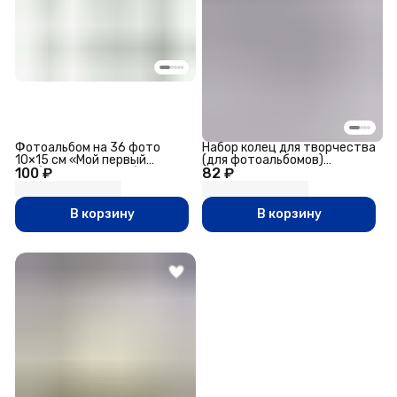
Фотоальбом на 36 фото
Набор колец для творчества
10×15 см «Мой первый
(для фотоальбомов)
100 ₽
альбом», в мягкой обложке
82 ₽
«Чёрное», внутренний d=2.5
см, внешний d=3 см, 6 шт.
В корзину
В корзину