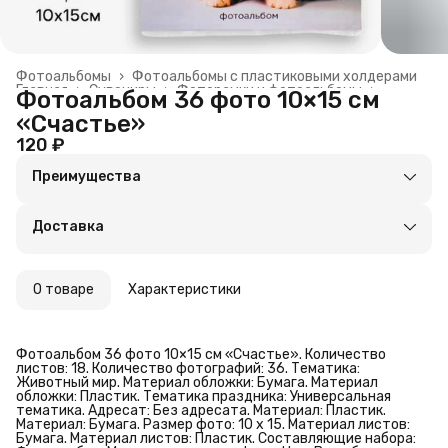
Фотоальбомы
›
Фотоальбомы с пластиковыми холдерами
Главная
›
Сувениры
›
Фоторамки и фотоальбомы
›
Фотоальбом 36 фото 10×15 см
«Счастье»
120 ₽
Преимущества
Оплата частями в Сплит
Доставка в пункты выдачи или до двери
Доставка
Удобный возврат
О товаре
Характеристики
Фотоальбом 36 фото 10×15 см «Счастье». Количество
листов: 18. Количество фотографий: 36. Тематика:
Животный мир. Материал обложки: Бумага. Материал
обложки: Пластик. Тематика праздника: Универсальная
тематика. Адресат: Без адресата. Материал: Пластик.
Материал: Бумага. Размер фото: 10 х 15. Материал листов:
Бумага. Материал листов: Пластик. Составляющие набора: