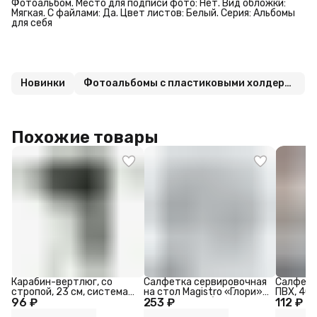
Фотоальбом. Место для подписи фото: Нет. Вид обложки:
Мягкая. С файлами: Да. Цвет листов: Белый. Серия: Альбомы
для себя
Новинки
Фотоальбомы с пластиковыми холдерами
Похожие товары
Карабин-вертлюг, со
Салфетка сервировочная
Салфетк
стропой, 23 см, система
на стол Magistro «Глори»,
ПВХ, 40
96 ₽
MOLLE
253 ₽
d=38 см, серебряная
112 ₽