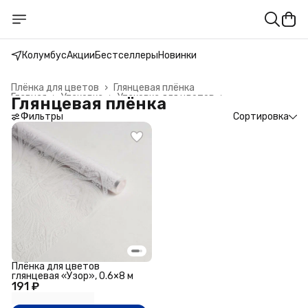
Колумбус
Акции
Бестселлеры
Новинки
Плёнка для цветов
›
Глянцевая плёнка
Главная
›
Упаковка
›
Упаковка для цветов
›
Глянцевая плёнка
Фильтры
Сортировка
Плёнка для цветов
глянцевая «Узор», 0.6×8 м
191 ₽