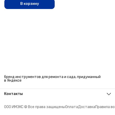
В корзину
бренд инструментов для ремонта и сада, придуманный
в Яндексе
Контакты
Адрес
г. Челябинск, ул. Энтузиастов, 27
ООО ИМЭКС © Все права защищены
Оплата
Доставка
Правила в
Телефон
8 (351) 779-45-10
Режим работы