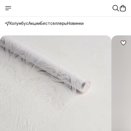
Колумбус
Акции
Бестселлеры
Новинки