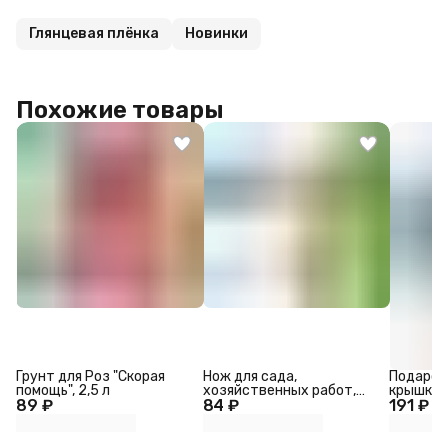
Глянцевая плёнка
Новинки
Похожие товары
Грунт для Роз "Скорая
Нож для сада,
Подароч
помощь", 2,5 л
хозяйственных работ,
крышкой,
89 ₽
84 ₽
для вскрытия стрейч-
191 ₽
31×25.5
плёнки и коробок, Greengo