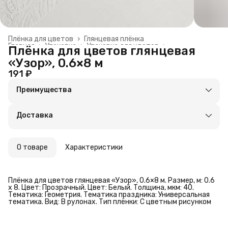
Плёнка для цветов
›
Глянцевая плёнка
Главная
›
Упаковка
›
Упаковка для цветов
›
Плёнка для цветов глянцевая
«Узор», 0.6×8 м
191 ₽
Преимущества
Оплата частями в Сплит
Доставка в пункты выдачи или до двери
Доставка
Удобный возврат
О товаре
Характеристики
Плёнка для цветов глянцевая «Узор», 0.6×8 м. Размер, м: 0.6
х 8. Цвет: Прозрачный. Цвет: Белый. Толщина, мкм: 40.
Тематика: Геометрия. Тематика праздника: Универсальная
тематика. Вид: В рулонах. Тип плёнки: С цветным рисунком