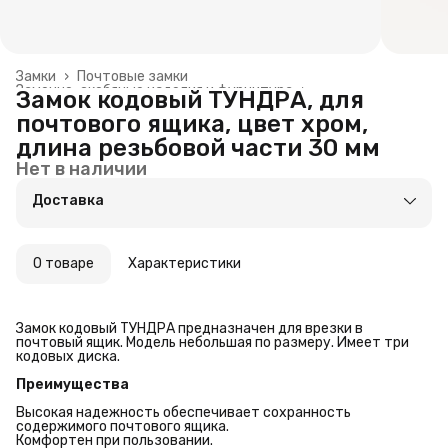
Замки
›
Почтовые замки
Замочно-скобяные изделия и фурнитура
›
Замок кодовый ТУНДРА, для
Главная
›
Строительство и ремонт
›
почтового ящика, цвет хром,
длина резьбовой части 30 мм
Нет в наличии
Доставка
О товаре
Характеристики
Замок кодовый ТУНДРА предназначен для врезки в
почтовый ящик. Модель небольшая по размеру. Имеет три
кодовых диска.
Преимущества
Высокая надежность обеспечивает сохранность
содержимого почтового ящика.
Комфортен при пользовании.