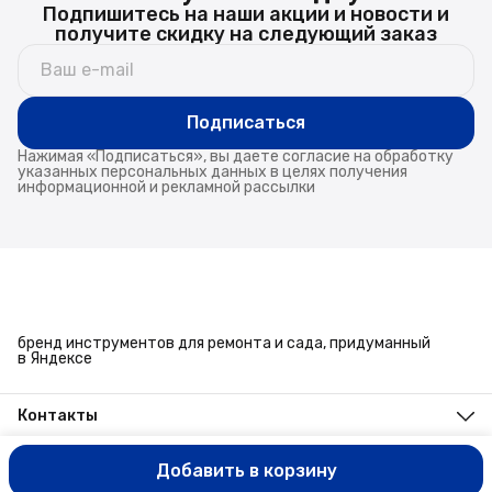
Подпишитесь на наши акции и новости и
получите скидку на следующий заказ
Подписаться
Нажимая «Подписаться», вы даете согласие на обработку
указанных персональных данных в целях получения
информационной и рекламной рассылки
бренд инструментов для ремонта и сада, придуманный
в Яндексе
Контакты
Адрес
г. Челябинск, ул. Энтузиастов, 27
Добавить в корзину
ООО ИМЭКС © Все права защищены
Оплата
Доставка
Правила в
Телефон
8 (351) 779-45-10