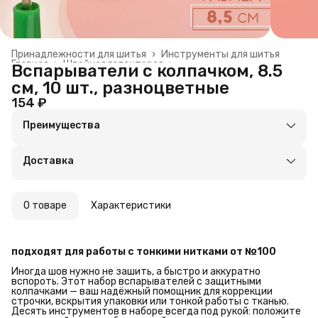
Принадлежности для шитья
›
Инструменты для шитья
Главная
›
Швейная галантерея
›
Вспарыватели с колпачком, 8.5
см, 10 шт., разноцветные
154 ₽
Преимущества
Оплата частями в Сплит
Доставка в пункты выдачи или до двери
Доставка
Удобный возврат
О товаре
Характеристики
подходят для работы с тонкими нитками от №100
Иногда шов нужно не зашить, а быстро и аккуратно
вспороть. Этот набор вспарывателей с защитными
колпачками — ваш надёжный помощник для коррекции
строчки, вскрытия упаковки или тонкой работы с тканью.
Десять инструментов в наборе всегда под рукой: положите