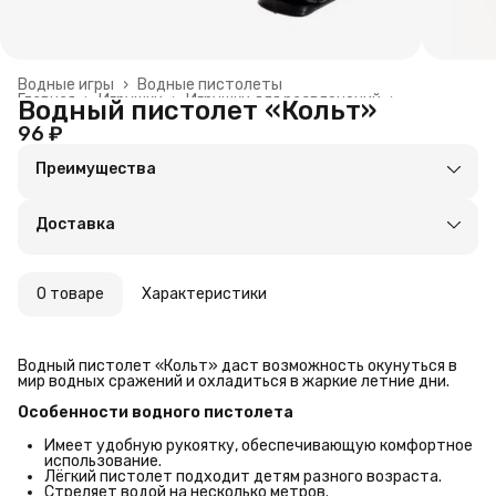
Водные игры
›
Водные пистолеты
Главная
›
Игрушки
›
Игрушки для развлечений
›
Водный пистолет «Кольт»
96 ₽
Преимущества
Оплата частями в Сплит
Доставка в пункты выдачи или до двери
Доставка
Удобный возврат
О товаре
Характеристики
Водный пистолет «Кольт» даст возможность окунуться в
мир водных сражений и охладиться в жаркие летние дни.
Особенности водного пистолета
Имеет удобную рукоятку, обеспечивающую комфортное
использование.
Лёгкий пистолет подходит детям разного возраста.
Стреляет водой на несколько метров.