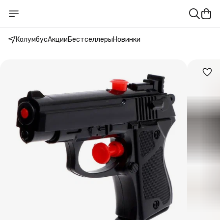
Колумбус
Акции
Бестселлеры
Новинки