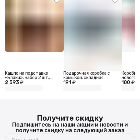
Кашпо на подставке
Подарочная коробка с
Коробка
«Блэки», набор 2 шт.,
крышкой, складная,
новогод
2 593 ₽
d=28 см, d=23 см, металл
191 ₽
31×25.5×16 см
100 ₽
«Счастья
21×15×5
Получите скидку
Подпишитесь на наши акции и новости и
получите скидку на следующий заказ