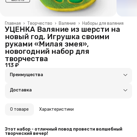
Главная
›
Творчество
›
Валяние
›
Наборы для валяния
УЦЕНКА Валяние из шерсти на
новый год. Игрушка своими
руками «Милая змея»,
новогодний набор для
творчества
113 ₽
Преимущества
Оплата частями в Сплит
Доставка в пункты выдачи или до двери
Доставка
Удобный возврат
О товаре
Характеристики
Этот набор - отличный повод провести волшебный 
творческий вечер!