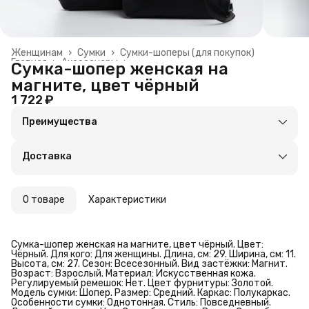
Женщинам
›
Сумки
›
Сумки-шоперы (для покупок)
Главная
›
Аксессуары
›
Сумка-шопер женская на
магните, цвет чёрный
1 722 ₽
Преимущества
Оплата частями в Сплит
Доставка в пункты выдачи или до двери
Доставка
Удобный возврат
О товаре
Характеристики
Сумка-шопер женская на магните, цвет чёрный. Цвет:
Чёрный. Для кого: Для женщины. Длина, см: 29. Ширина, см: 11.
Высота, см: 27. Сезон: Всесезонный. Вид застёжки: Магнит.
Возраст: Взрослый. Материал: Искусственная кожа.
Регулируемый ремешок: Нет. Цвет фурнитуры: Золотой.
Модель сумки: Шопер. Размер: Средний. Каркас: Полукаркас.
Особенности сумки: Однотонная. Стиль: Повседневный.