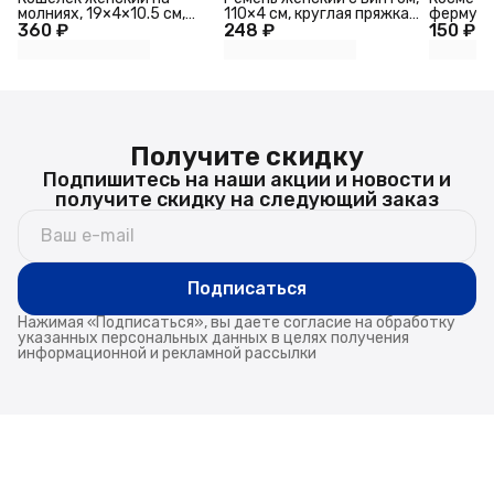
молниях, 19×4×10.5 см,
110×4 см, круглая пряжка
фермуаре
360 ₽
текстурный, зелёный
248 ₽
металл, чёрный
150 ₽
принтом
Получите скидку
Подпишитесь на наши акции и новости и
получите скидку на следующий заказ
Подписаться
Нажимая «Подписаться», вы даете согласие на обработку
указанных персональных данных в целях получения
информационной и рекламной рассылки