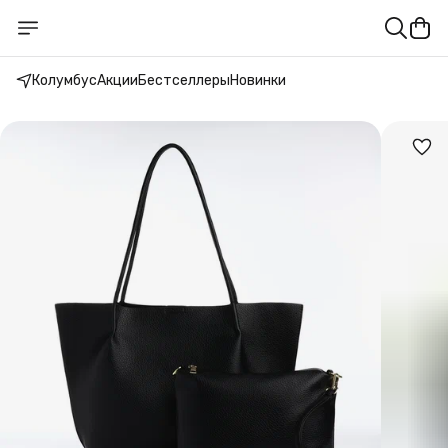
Колумбус
Акции
Бестселлеры
Новинки