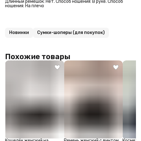
Длинный ремешок: Нет. Способ ношения: В руке. Способ
ношения: На плечо
Новинки
Сумки-шоперы (для покупок)
Похожие товары
Кошелёк женский на
Ремень женский с винтом,
Космети