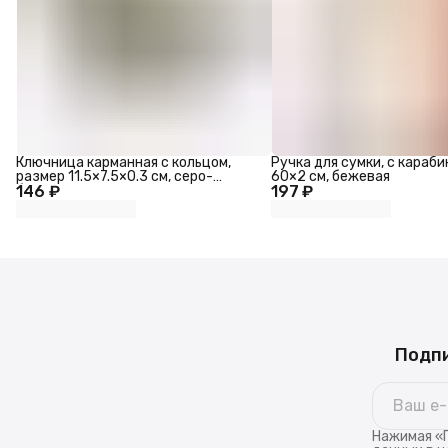
Ключница карманная с кольцом,
Ручка для сумки, с караби
размер 11.5×7.5×0.3 см, серо-
60×2 см, бежевая
146 ₽
бежевая
197 ₽
Подпи
Нажимая «П