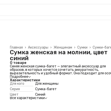
Главная
›
Аксессуары
›
Женщинам
›
Сумки
›
Сумки-баг
Сумка женская на молнии, цвет
синий
О товаре
Синяя женская сумка-багет — элегантный аксессуар для
образов, в которых хочется сочетать аккуратность,
выразительность и удобный формат. Она подходит для ос
случаев, встреч, прогулок и выходов, когда с собой нужны
Подробнее
только самые важные вещи. Глубокий синий оттенок смотр
Характеристики
благородно и небанально, а золотистая фурнитура и
Для кого
Для женщины
декоративная цепь добавляют образу более собранное и
Серия
Сумка-багет
стильное звучание.
Особенности
Цвет
Синий
Подходит для праздничных выходов, встреч, ужинов и
Все характеристики
городских образов с акцентом на детали.
Смотрится женственно и актуально благодаря формату баг
лаконичному однотонному оформлению.