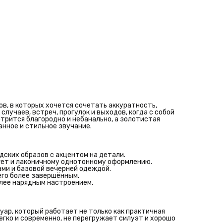
Хорошо сочетается с платьями, костюмами, жакетами, юбк
базовой вечерней одеждой.
Добавляет образу аккуратный акцент и помогает сделать 
более завершённым.
Подойдёт тем, кто ищет небольшую сумку через плечо с бо
нарядным настроением.
Изящный акцент для особого случая
Небольшая женская сумка из искусственной кожи — это
аксессуар, который работает не только как практичная вещ
и как важная часть образа. Формат багет смотрится легко 
современно, не перегружает силуэт и хорошо подходит дл
случаев, когда важны эстетика и продуманность деталей.
Синяя сумка с цепью красиво дополняет как спокойные, так 
более выразительные комплекты, помогает держать под р
необходимое и остаётся тем аксессуаром, который хочетс
ов, в которых хочется сочетать аккуратность,
брать с собой снова.
лучаев, встреч, прогулок и выходов, когда с собой
трится благородно и небанально, а золотистая
нное и стильное звучание.
дских образов с акцентом на детали.
гет и лаконичному однотонному оформлению.
ами и базовой вечерней одеждой.
его более завершённым.
олее нарядным настроением.
уар, который работает не только как практичная
легко и современно, не перегружает силуэт и хорошо