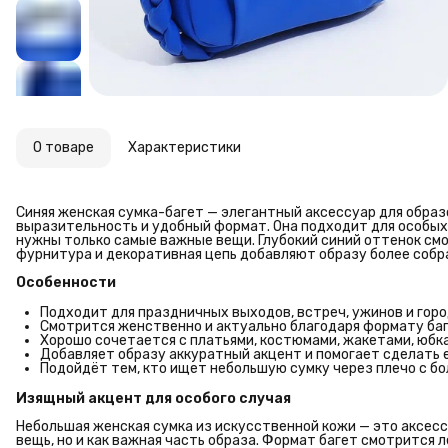
О товаре
Характеристики
Синяя женская сумка-багет — элегантный аксессуар для образ
выразительность и удобный формат. Она подходит для особых с
нужны только самые важные вещи. Глубокий синий оттенок смо
фурнитура и декоративная цепь добавляют образу более собра
Особенности
Подходит для праздничных выходов, встреч, ужинов и горо
Смотрится женственно и актуально благодаря формату ба
Хорошо сочетается с платьями, костюмами, жакетами, юбк
Добавляет образу аккуратный акцент и помогает сделать 
Подойдёт тем, кто ищет небольшую сумку через плечо с б
Изящный акцент для особого случая
Небольшая женская сумка из искусственной кожи — это аксесс
вещь, но и как важная часть образа. Формат багет смотрится 