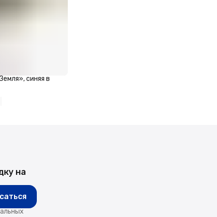
Земля», синяя в
дку на
саться
нальных