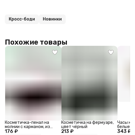
Кросс-боди
Новинки
Похожие товары
Косметичка-пенал на
Косметичка на фермуаре,
Часы на
молнии с карманом, из
цвет чёрный
белые
176 ₽
искусственной кожи,
213 ₽
343 ₽