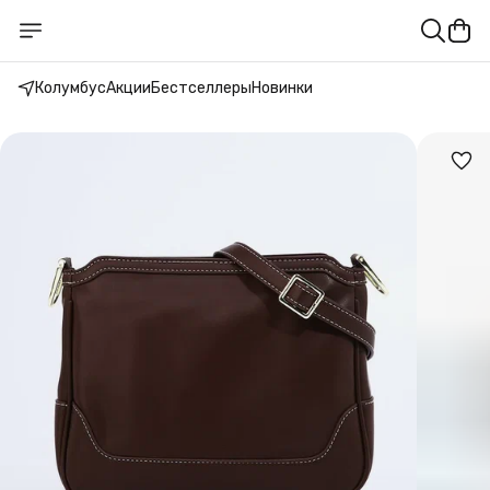
Колумбус
Акции
Бестселлеры
Новинки