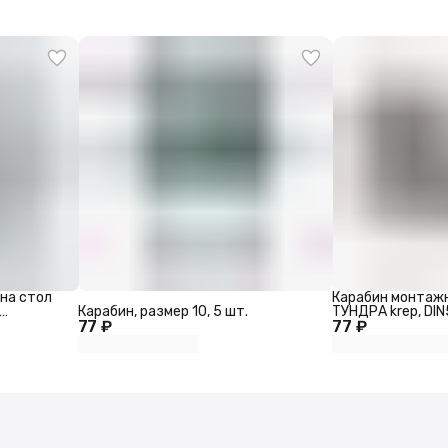
на стол
Карабин монтаж
Карабин, размер 10, 5 шт.
ТУНДРА krep, DIN
77 ₽
77 ₽
черный, 1 шт.