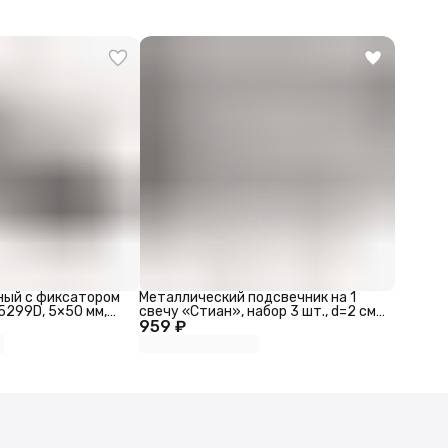
ный с фиксатором
Металлический подсвечник на 1
5299D, 5×50 мм,
свечу «Стиан», набор 3 шт., d=2 см,
959 ₽
10.5×10.5×35 30 25 см