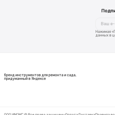
Подпи
Нажимая «П
данных в ц
бренд инструментов для ремонта и сада,
придуманный в Яндексе
ООО ИМЭКС © Все права защищены
Оплата
Доставка
Правила в