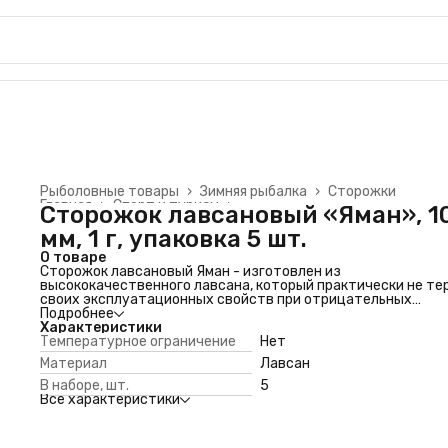
Рыболовные товары
›
Зимняя рыбалка
›
Сторожки
Главная
›
Спорт и туризм
›
Сторожок лавсановый «Яман», 1
мм, 1 г, упаковка 5 шт.
О товаре
Сторожок лавсановый Яман - изготовлен из
высококачественного лавсана, который практически не те
своих эксплуатационных свойств при отрицательных
температурах и является универсальным. В ассортименте
Подробнее
представлены сторожки для деликатной ловли самой
Характеристики
осторожной рыбы на миниатюрные приманки, а также для л
Температурное ограничение
Нет
на крупные и тяжелые приманки.
Материал
Лавсан
В наборе, шт.
5
Все характеристики