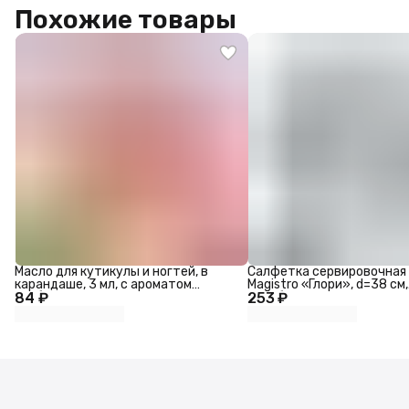
Похожие товары
Масло для кутикулы и ногтей, в
Салфетка сервировочная 
карандаше, 3 мл, с ароматом
Magistro «Глори», d=38 см,
84 ₽
клубники
253 ₽
серебряная