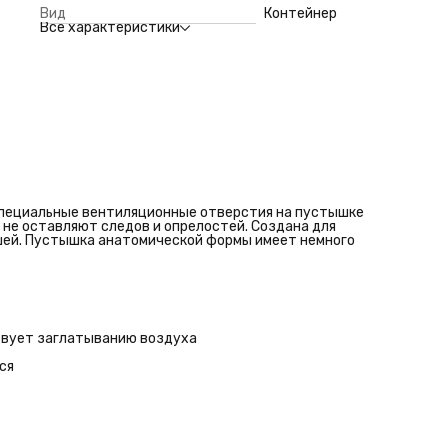
препятствует заглатыванию воздуха
Вид
Контейнер
Не впитывает запахи, не деформируется, хорошо
Все характеристики
стерилизуется
Не содержит бисфенол А.
специальные вентиляционные отверстия на пустышке
не оставляют следов и опрелостей. Создана для
шей. Пустышка анатомической формы имеет немного
твует заглатыванию воздуха
ся