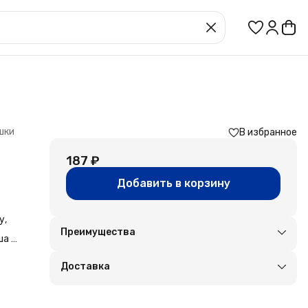
шки
В избранное
187 ₽
Добавить в корзину
у,
Преимущества
ша и
Оплата частями в Сплит
Доставка в пункты выдачи или до двери
Доставка
Удобный возврат
ть