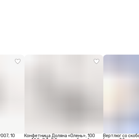
007, 10
Конфетница Доляна «Олень», 100
Вертлюг со скоб