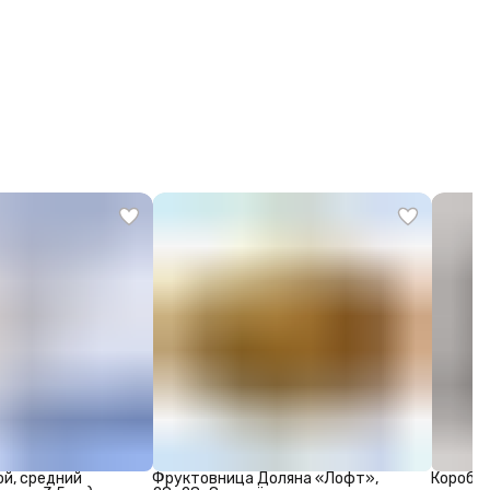
ой, средний
Фруктовница Доляна «Лофт»,
Коробка