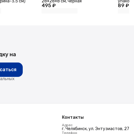
ирина-3.5 см)
28×28×8 см, чёрная
упаковка
495 ₽
89 ₽
дку на
саться
нальных
Контакты
Адрес
г. Челябинск, ул. Энтузиастов, 27
Телефон