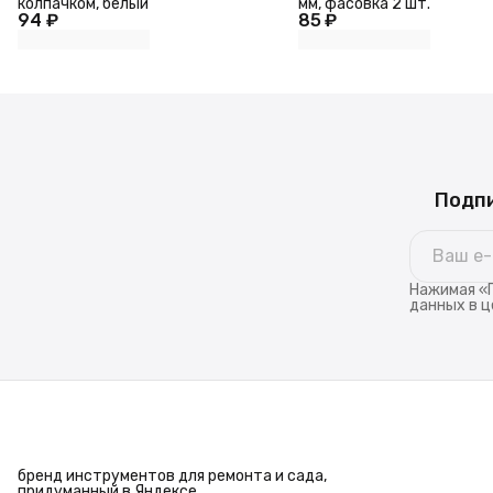
колпачком, белый
мм, фасовка 2 шт.
94 ₽
85 ₽
Подпи
Нажимая «П
данных в ц
бренд инструментов для ремонта и сада,
придуманный в Яндексе