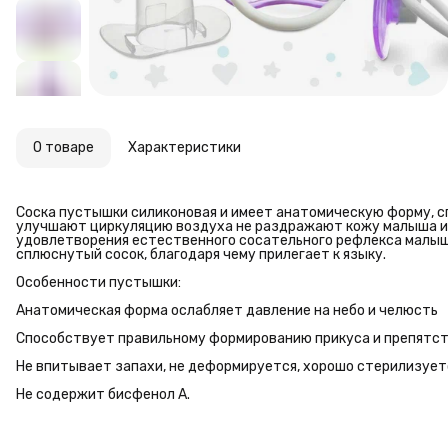
О товаре
Характеристики
Соска пустышки силиконовая и имеет анатомическую форму, 
улучшают циркуляцию воздуха не раздражают кожу малыша и 
удовлетворения естественного сосательного рефлекса малы
сплюснутый сосок, благодаря чему прилегает к языку.
Особенности пустышки:
Анатомическая форма ослабляет давление на небо и челюсть
Способствует правильному формированию прикуса и препятс
Не впитывает запахи, не деформируется, хорошо стерилизует
Не содержит бисфенол А.