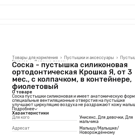
Товары для кормления
›
Пустышки и аксессуары
›
Пусты
Главная
›
Детские товары
›
Соска - пустышка силиконовая
ортодонтическая Крошка Я, от 3
мес., с колпачком, в контейнере,
фиолетовый
О товаре
Соска пустышки силиконовая и имеет анатомическую форм
специальные вентиляционные отверстия на пустышке
улучшают циркуляцию воздуха не раздражают кожу малы
не оставляют следов и опрелостей. Создана для
Подробнее
удовлетворения естественного сосательного рефлекса
Характеристики
малышей. Пустышка анатомической формы имеет немного
Для кого
Унисекс, Для девочки, Для
сплюснутый сосок, благодаря чему прилегает к языку.
мальчика
Особенности пустышки:
Адресат
Малышу/Малышке/
Анатомическая форма ослабляет давление на небо и челюс
Новорождённому
Способствует правильному формированию прикуса и