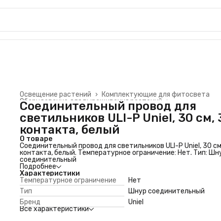
Освещение растений
›
Комплектующие для фитосвета
Оборудование для выращивания растений
›
Соединительный провод для
Главная
›
Сад и огород
›
Товары для рассады
›
светильников ULI-P Uniel, 30 см, 
контакта, белый
О товаре
Соединительный провод для светильников ULI-P Uniel, 30 см
контакта, белый. Температурное ограничение: Нет. Тип: Шн
соединительный
Подробнее
Характеристики
Температурное ограничение
Нет
Тип
Шнур соединительный
Бренд
Uniel
Все характеристики