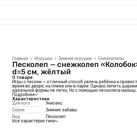
Главная
›
Игрушки
›
Зимние игрушки
›
Снежколепы
Песколеп — снежколеп «Колобок
d=5 см, жёлтый
О товаре
Игры с песком — отличный способ увлечь ребёнка и провес
время во дворе, на пляже или в парке. Однако лепить шарик
идеальной формы не легко. Но с помощью песколепа малыш
будет создавать идеальные песочные шарики за несколько
Подробнее
секунд!
Характеристики
Как использовать
Для кого
Унисекс
Просто наберите влажный песок в лепестки песколепа и п
Серия
Зимние забавы
сжимайте его, чтобы создать красивый и гладкий шар. Что
песколеп прослужил вам не один сезон, промывайте его во
Вид
Песколеп
после каждого использования.
Все характеристики
Особенности песколепа
Диаметр — 5 см. Шарики такого размера легко поместятся 
руку малыша.