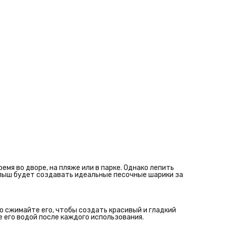
Изготовлен из прочного гипоаллергенного пластика, что
делает игрушку безопасной для детей.
Чем полезна игрушка
Играя с таким песколепом, ребёнок потренирует моторику р
координацию движений, разовьёт творческие способности
воображение и придумает уникальные фигуры из песка.
емя во дворе, на пляже или в парке. Однако лепить
алыш будет создавать идеальные песочные шарики за
о сжимайте его, чтобы создать красивый и гладкий
 его водой после каждого использования.