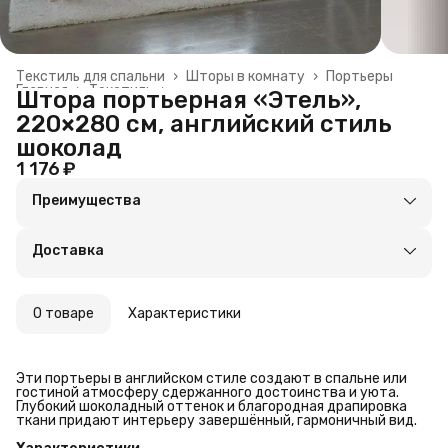
Текстиль для спальни
›
Шторы в комнату
›
Портьеры
Главная
›
Текстиль
›
Штора портьерная «Этель»,
220×280 см, английский стиль
шоколад
1 176 ₽
Преимущества
Оплата частями в Сплит
Доставка в пункты выдачи или до двери
Доставка
Удобный возврат
О товаре
Характеристики
Эти портьеры в английском стиле создают в спальне или
гостиной атмосферу сдержанного достоинства и уюта.
Глубокий шоколадный оттенок и благородная драпировка
ткани придают интерьеру завершённый, гармоничный вид.