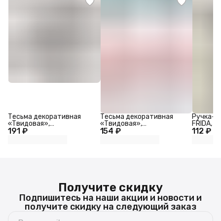
Тесьма декоративная
Тесьма декоративная
Ручка-р
«Твидовая»,
«Твидовая»,
FRIDA, 
191 ₽
двусторонняя, 30 мм,
154 ₽
двусторонняя, 30 мм,
112 ₽
сталь, d
5±0.5 м, синяя
5±0.5 м, розовая
цвет зо
Получите скидку
Подпишитесь на наши акции и новости и
получите скидку на следующий заказ