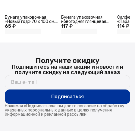
Бумага упаковочная
Бумага упаковочная
Салфетн
«Новый год» 70 х 100 см,
новогодняя глянцевая
«Пара»
65 ₽
Холодное сердце
117 ₽
«Снегопад», 70×100 см, 1
114 ₽
лист
Получите скидку
Подпишитесь на наши акции и новости и
получите скидку на следующий заказ
Подписаться
Нажимая «Подписаться», вы даете согласие на обработку
указанных персональных данных в целях получения
информационной и рекламной рассылки