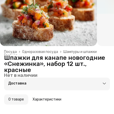
Посуда
›
Одноразовая посуда
›
Шампуры и шпажки
Главная
›
Шпажки для канапе новогодние
«Снежинка», набор 12 шт.,
красные
Нет в наличии
Доставка
О товаре
Характеристики