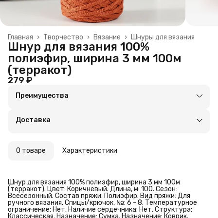
Главная
›
Творчество
›
Вязание
›
Шнуры для вязания
Шнур для вязания 100%
полиэфир, ширина 3 мм 100м
(терракот)
279 ₽
Преимущества
Оплата частями в Сплит
Доставка в пункты выдачи или до двери
Доставка
Удобный возврат
О товаре
Характеристики
Шнур для вязания 100% полиэфир, ширина 3 мм 100м
(терракот). Цвет: Коричневый. Длина, м: 100. Сезон:
Всесезонный. Состав пряжи: Полиэфир. Вид пряжи: Для
ручного вязания. Спицы/крючок, №: 6 - 8. Температурное
ограничение: Нет. Наличие сердечника: Нет. Структура:
Классическая. Назначение: Сумка. Назначение: Коврик.