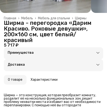
Главная
›
Мебель
›
Мебель для спальни
›
Ширмы
Ширма - перегородка «Дарим
Красиво. Роковые девушки»,
200×160 см, цвет белый/
красивый
5 717 ₽
Преимущества
Оплата частями в Сплит
Доставка в пункты выдачи или до двери
Доставка
Удобный возврат
О товаре
Характеристики
Ширма — это конструкция, которая преобразит комнату,
разделит её на несколько функциональных зон, решит
проблему нехватки места и избавит вас от необходимости
перепланировки. С помощью неё вы отгородите