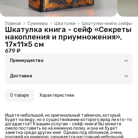
Главная
›
Сувениры
›
Шкатулки
›
Шкатулки-книги, сейфы
Шкатулка книга - сейф «Секреты
накопления и приумножения»,
17×11×5 см
679 ₽
Преимущества
Оплата частями в Сплит
Доставка в пункты выдачи или до двери
Доставка
Удобный возврат
О товаре
Характеристики
Ищете небольшой, но оригинальный тайничок, который
будет на виду, но о существовании которого вряд ли кто-то
догадается? К вашим услугам – сейф-книга! Вы можете
смело поставить ее на книжную полку, и она не будет
заметна среди других книг. Однако под обложкой, очень
похожей на книжную, скрывается настоящий небольшой