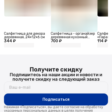
Салфетница для декора
Салфетница - органайзер
Салфетн
деревянная, 24×12×6 см
деревянная кухонный
«Пара»
344 ₽
700 ₽
Adelica, 2 в 1, с
114 ₽
отделением под чай и
специи, 21×12×5,5 см, дуб
Получите скидку
Подпишитесь на наши акции и новости и
получите скидку на следующий заказ
Подписаться
Нажимая «Подписаться», вы даете согласие на обработку
указанных персональных данных в целях получения