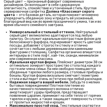
Серый цвет — признанный фаворит современных
дизайнеров. Он воплощает в себе сдержанную
элегантность, спокойствие и утонченный стиль. Круглая
сервировочная салфетка
Доляна «Классика» серого 
цвета
— это базовая деталь, которая поможет мгновенно
упорядочить обеденную зону и придать ей ухоженный,
благородный вид как во время праздничного ужина, так и во
время обычного семейного завтрака.
Универсальный и стильный оттенок.
Нейтральный
серый цвет великолепно адаптируется под любую
палитру. Он служит идеальным контрастным фоном для
белоснежного фарфора, подчеркивает яркость цветной
посуды, добавляет строгости стеклу и отлично
сочетается с любыми деревянными или каменными
фактурами столешниц. Салфетка органично впишется в
интерьеры в стиле лофт, хай-тек, сканди, минимализм
или современная классика.
Идеальная круглая форма.
Плейсмат диаметром 38 см
оптимально зонирует пространство стола под каждого
гостя или члена семьи. На нем свободно помещаются
обеденные тарелки любого размера, столовые приборы и
бокалы. Круглая форма визуально смягчает геометрию
стола и выглядит очень эстетично при любой раскладке.
Надежная защита вашей мебели.
Забудьте о мелких
бытовых повреждениях! Плотное плетение из
качественного полимерного волокна отлично
амортизирует удары приборов, предотвращает
появление царапин, принимает на себя тепло от горячих
тарелок и кружек, а также защищает поверхность стола
от пролитых жидкостей и крошек.
Максимально простой уход.
Текстильные скатерти и