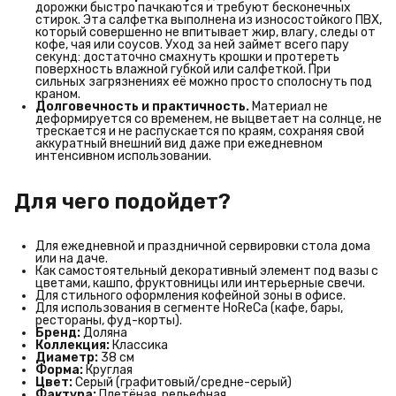
дорожки быстро пачкаются и требуют бесконечных
стирок. Эта салфетка выполнена из износостойкого ПВХ,
который совершенно не впитывает жир, влагу, следы от
кофе, чая или соусов. Уход за ней займет всего пару
секунд: достаточно смахнуть крошки и протереть
поверхность влажной губкой или салфеткой. При
сильных загрязнениях её можно просто сполоснуть под
краном.
Долговечность и практичность.
Материал не
деформируется со временем, не выцветает на солнце, не
трескается и не распускается по краям, сохраняя свой
аккуратный внешний вид даже при ежедневном
интенсивном использовании.
Для чего подойдет?
Для ежедневной и праздничной сервировки стола дома
или на даче.
Как самостоятельный декоративный элемент под вазы с
цветами, кашпо, фруктовницы или интерьерные свечи.
Для стильного оформления кофейной зоны в офисе.
Для использования в сегменте HoReCa (кафе, бары,
рестораны, фуд-корты).
Бренд:
Доляна
Коллекция:
Классика
Диаметр:
38 см
Форма:
Круглая
Цвет:
Серый (графитовый/средне-серый)
Фактура:
Плетёная, рельефная