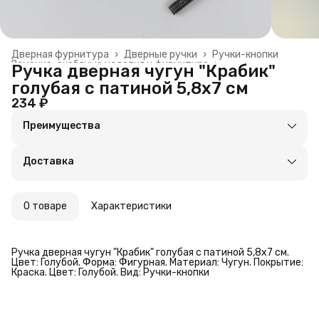
Дверная фурнитура
›
Дверные ручки
›
Ручки-кнопки
Замочно-скобяные изделия и фурнитура
›
Ручка дверная чугун "Крабик"
Главная
›
Строительство и ремонт
›
голубая с патиной 5,8х7 см
234 ₽
Преимущества
Оплата частями в Сплит
Доставка в пункты выдачи или до двери
Доставка
Удобный возврат
О товаре
Характеристики
Ручка дверная чугун "Крабик" голубая с патиной 5,8х7 см.
Цвет: Голубой. Форма: Фигурная. Материал: Чугун. Покрытие:
Краска. Цвет: Голубой. Вид: Ручки-кнопки