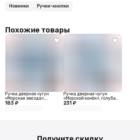
Новинки
Ручки-кнопки
Похожие товары
Ручка дверная чугун
Ручка дверная чугун
«Морская звезда»,
«Морской конёк», голубая
183 ₽
голубая с патиной, 6.6×7.4
231 ₽
с патиной, 6.7×4.5 см
см
Получите скидку