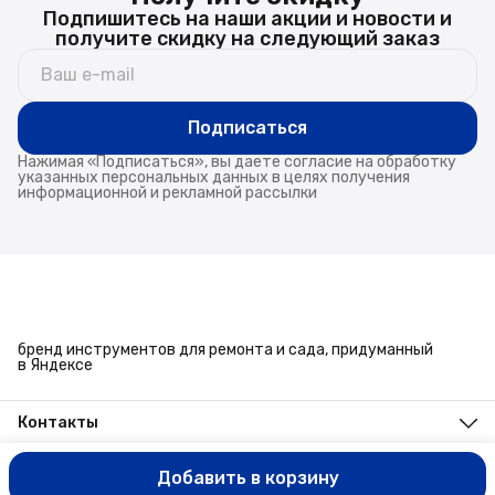
Подпишитесь на наши акции и новости и
получите скидку на следующий заказ
Подписаться
Нажимая «Подписаться», вы даете согласие на обработку
указанных персональных данных в целях получения
информационной и рекламной рассылки
бренд инструментов для ремонта и сада, придуманный
в Яндексе
Контакты
Адрес
г. Челябинск, ул. Энтузиастов, 27
Добавить в корзину
ООО ИМЭКС © Все права защищены
Оплата
Доставка
Правила в
Телефон
8 (351) 779-45-10