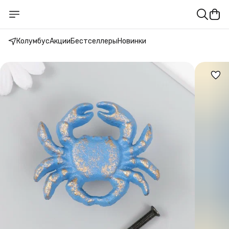
Колумбус
Акции
Бестселлеры
Новинки