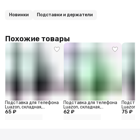
Новинки
Подставки и держатели
Похожие товары
Подставка для телефона
Подставка для телефона
Подстав
Luazon, складная,
Luazon, складная,
Luazon, 
65 ₽
регулируемая высота,
62 ₽
регулируемая высота,
75 ₽
регулиру
чёрная
зелёная