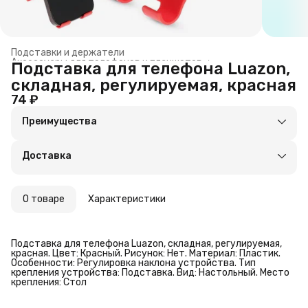
Подставки и держатели
Аксессуары для телефонов и планшетов
›
Подставка для телефона Luazon,
Смартфоны, гаджеты и планшеты
›
Главная
складная, регулируемая, красная
›
Бытовая техника и электроника
›
74 ₽
Преимущества
Оплата частями в Сплит
Доставка в пункты выдачи или до двери
Доставка
Удобный возврат
О товаре
Характеристики
Подставка для телефона Luazon, складная, регулируемая,
красная. Цвет: Красный. Рисунок: Нет. Материал: Пластик.
Особенности: Регулировка наклона устройства. Тип
крепления устройства: Подставка. Вид: Настольный. Место
крепления: Стол