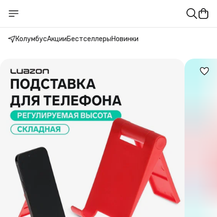
Колумбус
Акции
Бестселлеры
Новинки