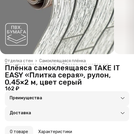
Отделка стен
›
Самоклеящаяся плёнка
Строительство и ремонт
›
Отделочные материалы
›
Плёнка самоклеящаяся TAKE IT
Главная
›
EASY «Плитка серая», рулон,
0.45×2 м, цвет серый
162 ₽
Преимущества
Оплата частями в Сплит
Доставка в пункты выдачи или до двери
Доставка
Удобный возврат
О товаре
Характеристики