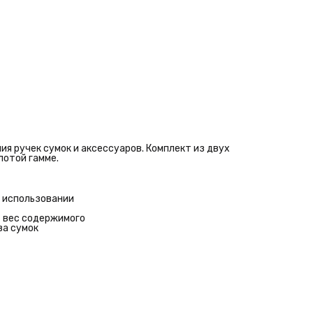
сумок
Сферы применения
Ремонт и модернизация готовых сумок
Изготовление авторских аксессуаров
Крепление съемных ручек и ремней
Декоративная отделка кожгалантереи
Комплект из двух петель обеспечивает симметричное
крепление ручек. Золотистый оттенок фурнитуры добавля
аксессуарам статусности.
я ручек сумок и аксессуаров. Комплект из двух
лотой гамме.
м использовании
 вес содержимого
ва сумок