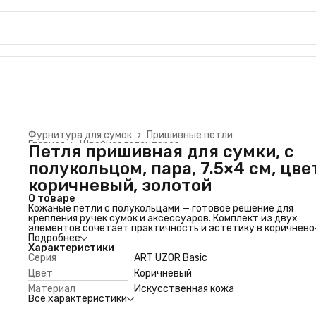
Фурнитура для сумок
›
Пришивные петли
Главная
›
Швейная галантерея
›
Петля пришивная для сумки, с
полукольцом, пара, 7.5×4 см, цве
коричневый, золотой
О товаре
Кожаные петли с полукольцами — готовое решение для
крепления ручек сумок и аксессуаров. Комплект из двух
элементов сочетает практичность и эстетику в коричнево
золотой гамме.
Подробнее
Конструктивные преимущества
Характеристики
Искусственная кожа — устойчива к износу при ежедневном
Серия
ART UZOR Basic
использовании
Цвет
Коричневый
Усиленные строчки — гарантируют надежность крепления
Полукольцо из металлизированного сплава — выдерживает
Материал
Искусственная кожа
содержимого
Все характеристики
Универсальный размер 7.5×4 см — подходит для большинст