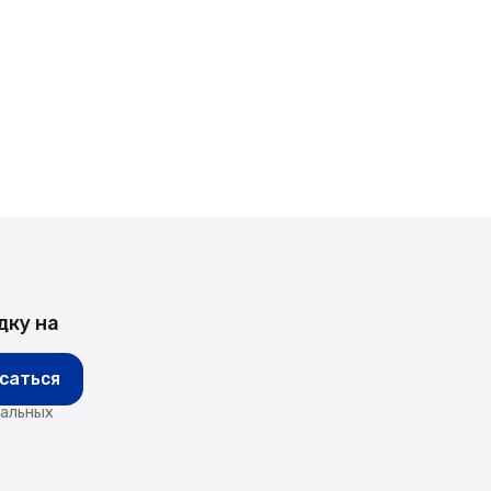
дку на
саться
нальных