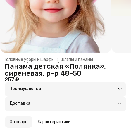
Головные уборы и шарфы
›
Шляпы и панамы
Главная
›
Аксессуары
›
Детям и подросткам
›
Панама детская «Полянка»,
сиреневая, р-р 48-50
257 ₽
Преимущества
Оплата частями в Сплит
Доставка в пункты выдачи или до двери
Доставка
Удобный возврат
О товаре
Характеристики