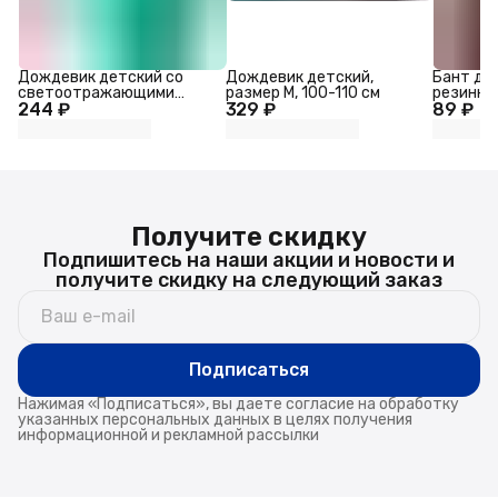
Дождевик детский со
Дождевик детский,
Бант для
светоотражающими
размер M, 100-110 см
резинке
244 ₽
элементами, зелёный,
329 ₽
89 ₽
ромашка 
120-160 см
синий
Получите скидку
Подпишитесь на наши акции и новости и
получите скидку на следующий заказ
Подписаться
Нажимая «Подписаться», вы даете согласие на обработку
указанных персональных данных в целях получения
информационной и рекламной рассылки