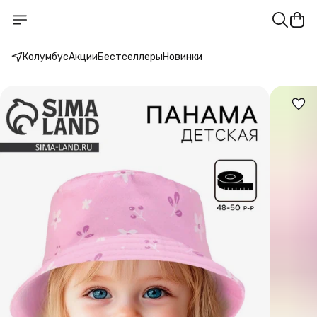
Колумбус
Акции
Бестселлеры
Новинки