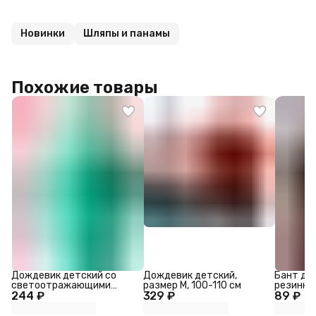
Новинки
Шляпы и панамы
Похожие товары
Дождевик детский со
Дождевик детский,
Бант для
светоотражающими
размер M, 100-110 см
резинке
244 ₽
элементами, зелёный,
329 ₽
89 ₽
ромашка 
120-160 см
синий