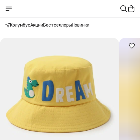
Колумбус
Акции
Бестселлеры
Новинки