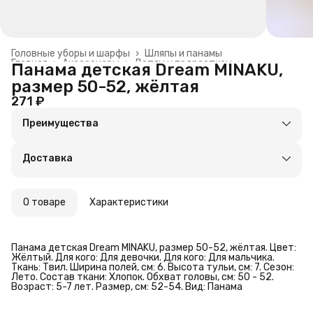
Головные уборы и шарфы
›
Шляпы и панамы
Главная
›
Аксессуары
›
Детям и подросткам
›
Панама детская Dream MINAKU,
размер 50-52, жёлтая
271 ₽
Преимущества
Оплата частями в Сплит
Доставка в пункты выдачи или до двери
Доставка
Удобный возврат
О товаре
Характеристики
Панама детская Dream MINAKU, размер 50-52, жёлтая. Цвет:
Жёлтый. Для кого: Для девочки. Для кого: Для мальчика.
Ткань: Твил. Ширина полей, см: 6. Высота тульи, см: 7. Сезон:
Лето. Состав ткани: Хлопок. Обхват головы, см: 50 - 52.
Возраст: 5-7 лет. Размер, см: 52-54. Вид: Панама