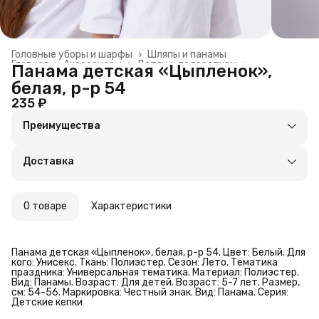
Головные уборы и шарфы
›
Шляпы и панамы
Главная
›
Аксессуары
›
Детям и подросткам
›
Панама детская «Цыпленок»,
белая, р-р 54
235 ₽
Преимущества
Оплата частями в Сплит
Доставка в пункты выдачи или до двери
Доставка
Удобный возврат
О товаре
Характеристики
Панама детская «Цыпленок», белая, р-р 54. Цвет: Белый. Для
кого: Унисекс. Ткань: Полиэстер. Сезон: Лето. Тематика
праздника: Универсальная тематика. Материал: Полиэстер.
Вид: Панамы. Возраст: Для детей. Возраст: 5-7 лет. Размер,
см: 54-56. Маркировка: Честный знак. Вид: Панама. Серия:
Детские кепки