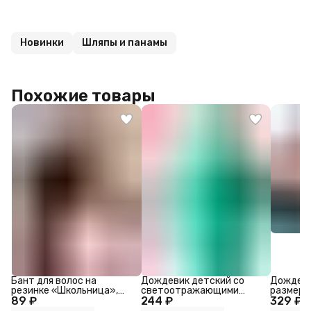
Новинки
Шляпы и панамы
Похожие товары
Бант для волос на
Дождевик детский со
Дождеви
резинке «Школьница»,
светоотражающими
размер M
89 ₽
ромашка классик, 11 см,
244 ₽
элементами, зелёный,
329 ₽
синий
120-160 см