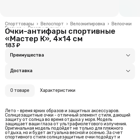
Спорттовары
›
Велоспорт
›
Велоэкипировка
›
Велоочки
Главная
›
Спорт и туризм
›
Очки-антифары спортивные
«Мастер К», 4×14 см
183 ₽
Преимущества
Оплата частями в Сплит
Доставка в пункты выдачи или до двери
Доставка
Удобный возврат
О товаре
Характеристики
Лето - время ярких образов и защитных аксессуаров.
Солнцезащитные очки - отличный элемент стиля, дающий
защиту от солнца во время отдыха у моря. Модель
защищает ваши глаза от ультрафиолетового излучения.
Оригинальная модель подойдет не только для пляжного
отдыха, но и будет актуальна весной и осенью. За счет
спортивного стиля солнцезащитные очки подойдут и