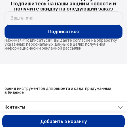
Подпишитесь на наши акции и новости и
получите скидку на следующий заказ
Подписаться
Нажимая «Подписаться», вы даете согласие на обработку
указанных персональных данных в целях получения
информационной и рекламной рассылки
бренд инструментов для ремонта и сада, придуманный
в Яндексе
Контакты
Адрес
г. Челябинск, ул. Энтузиастов, 27
Добавить в корзину
ООО ИМЭКС © Все права защищены
Оплата
Доставка
Правила в
Телефон
8 (351) 779-45-10