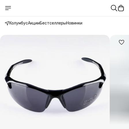
Колумбус
Акции
Бестселлеры
Новинки