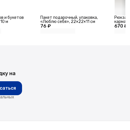
ов и букетов
Пакет подарочный, упаковка,
Рюкзак 
10 м
«Люблю себя», 22×22×11 см
кармана
76 ₽
670 ₽
дку на
саться
нальных