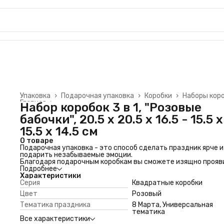
Упаковка
›
Подарочная упаковка
›
Коробки
›
Наборы кор
Главная
›
Набор коробок 3 в 1, "Розовые
бабочки", 20.5 x 20.5 x 16.5 - 15.5 x
15.5 x 14.5 см
О товаре
Подарочная упаковка - это способ сделать праздник ярче и
подарить незабываемые эмоции.
Благодаря подарочным коробкам вы сможете изящно прояв
заботу и внимательность к получателю.
Подробнее
Подарочные коробки также подойдут для хранения мелочей
Характеристики
украшений или как стильный элемент в интерьере.
Серия
Квадратные коробки
Размеры всех коробок:
Цвет
Розовый
20.5x20.5x16.5 см;
18x18x15.5 см;
Тематика праздника
8 Марта, Универсальная
15.5x15.5x14.5 см.
тематика
Все характеристики