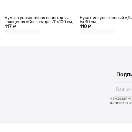
Бумага упаковочная новогодняя
Букет искусственный «Д
глянцевая «Снегопад», 70×100 см, 1
h=30 см
117 ₽
лист
110 ₽
Подпи
Нажимая «П
данных в ц