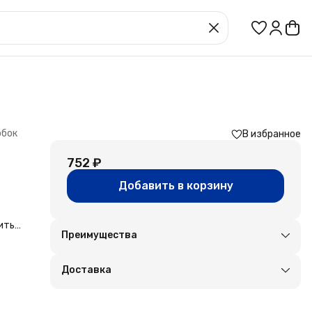
обок
В избранное
752 ₽
Добавить в корзину
ить
Преимущества
,
Оплата частями в Сплит
Доставка в пункты выдачи или до двери
Доставка
Удобный возврат