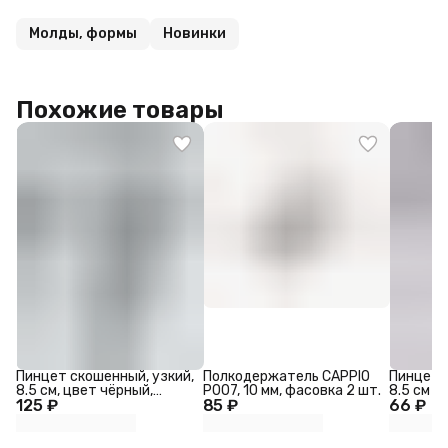
Молды, формы
Новинки
Похожие товары
Пинцет скошенный, узкий,
Полкодержатель CAPPIO
Пинцет 
8.5 см, цвет чёрный,
P007, 10 мм, фасовка 2 шт.
8.5 см
125 ₽
золотистый
85 ₽
66 ₽