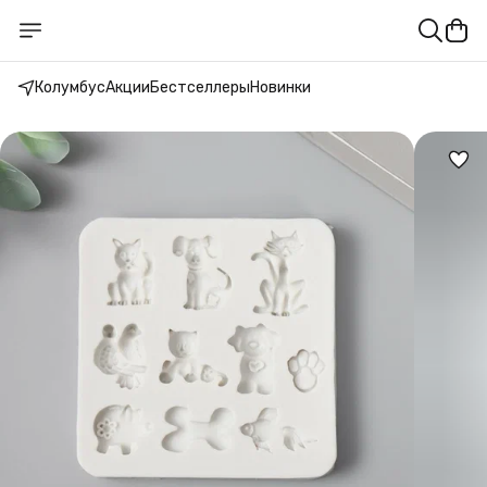
Колумбус
Акции
Бестселлеры
Новинки