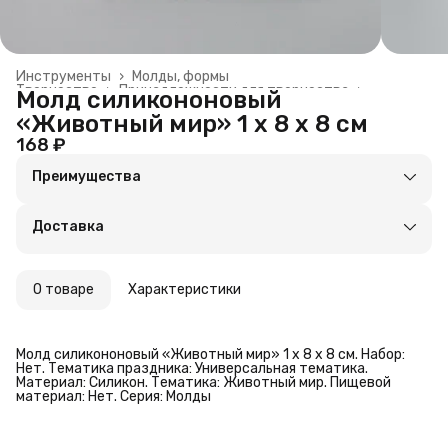
Инструменты
›
Молды, формы
Творчество
›
Принадлежности для творчества
›
Молд силикононовый
Главная
›
«Животный мир» 1 х 8 х 8 см
168 ₽
Преимущества
Оплата частями в Сплит
Доставка в пункты выдачи или до двери
Доставка
Удобный возврат
О товаре
Характеристики
Молд силикононовый «Животный мир» 1 х 8 х 8 см. Набор:
Нет. Тематика праздника: Универсальная тематика.
Материал: Силикон. Тематика: Животный мир. Пищевой
материал: Нет. Серия: Молды