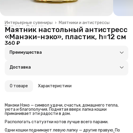
Интерьерные сувениры
›
Маятники и антистрессы
Главная
›
Сувениры
›
Маятник настольный антистресс
«Манэки-нэко», пластик, h=12 см
360 ₽
Преимущества
Оплата частями в Сплит
Доставка в пункты выдачи или до двери
Доставка
Удобный возврат
О товаре
Характеристики
Манэки Нэко — символ удачи, счастья, домашнего тепла,
уюта и благополучия. Поднятая вверх лапка кошки
приманивает эти радости в дом.
Распологать статуэтки котов лучше всего парами.
Одни кошки поднимают левую лапку — другие правую. По