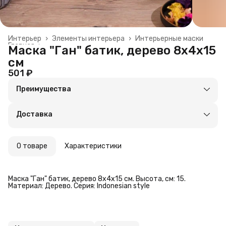
Интерьер
›
Элементы интерьера
›
Интерьерные маски
Главная
›
Маска "Ган" батик, дерево 8х4х15
см
501 ₽
Преимущества
Оплата частями в Сплит
Доставка в пункты выдачи или до двери
Доставка
Удобный возврат
О товаре
Характеристики
Маска "Ган" батик, дерево 8х4х15 см. Высота, см: 15.
Материал: Дерево. Серия: Indonesian style