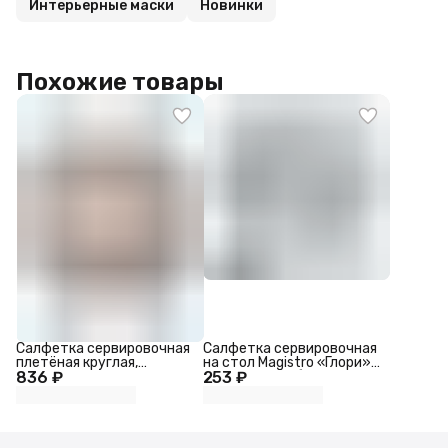
Интерьерные маски
Новинки
Похожие товары
Салфетка сервировочная
Салфетка сервировочная
плетёная круглая,
на стол Magistro «Глори»,
836 ₽
30×30×0.5 см, ротанг,
253 ₽
d=38 см, серебряная
чёрно-белая