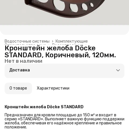
Водосточные системы
›
Комплектующие
Строительство дома
›
Водоотведение
›
Кронштейн желоба Döcke
Главная
›
Строительство и ремонт
›
STANDARD, Коричневый, 120мм.
Нет в наличии
Доставка
О товаре
Характеристики
Кронштейн желоба Döcke STANDARD
Предназначен для кровли площадью до 150 м² и входит в
серию «STANDARD». Выполняет важную функцию поддержки
желоба, обеспечивая его надёжное крепление и правильное
положение.