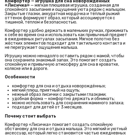
Комфортер — игрушка для сна новорождённых 
«Лисичка»
— мягкая плюшевая игрушка, созданная для
спокойного засыпания и ощущения уюта рядом с малышом.
Закрытые глазки, аккуратная мордочка и тёплый рыжий
оттенок формируют образ, который ассоциируется с
тишиной, теплом и безопасностью.
Комфортер удобно держать в маленьких ручках, прижимать
к себе во время сна и использовать как привычный предмет
в ежедневных ритуалах засыпания. Мягкое полотно без
жёстких элементов подходит для тактильного контакта и
не перегружает ощущения малыша.
Игрушку можно ненадолго оставить рядом с мамой, чтобы
она сохранила знакомый запах. Это помогает создать
спокойную и привычную атмосферу для сна в кроватке,
коляске или в дороге.
Особенности
комфортер для сна и отдыха новорождённых;
мягкий плюш, приятный на ощупь;
нежный образ лисички с закрытыми глазками;
удобная форма — комфортно держать и обнимать;
можно использовать для сохранения маминого запаха;
подходит для детей от 3 месяцев.
Почему стоит выбрать
Комфортер «Лисичка» помогает создать спокойную
обстановку для сна и отдыха малыша. Это мягкий и уютный
аксессуар, который легко становится частью ежедневных