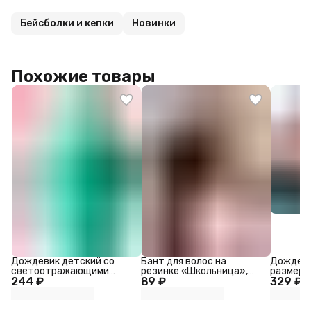
Бейсболки и кепки
Новинки
Похожие товары
Дождевик детский со
Бант для волос на
Дождеви
светоотражающими
резинке «Школьница»,
размер M
244 ₽
элементами, зелёный,
89 ₽
ромашка классик, 11 см,
329 ₽
120-160 см
синий