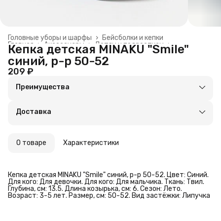
Головные уборы и шарфы
›
Бейсболки и кепки
Главная
›
Аксессуары
›
Детям и подросткам
›
Кепка детская MINAKU "Smile"
синий, р-р 50-52
209 ₽
Преимущества
Оплата частями в Сплит
Доставка в пункты выдачи или до двери
Доставка
Удобный возврат
О товаре
Характеристики
Кепка детская MINAKU "Smile" синий, р-р 50-52. Цвет: Синий.
Для кого: Для девочки. Для кого: Для мальчика. Ткань: Твил.
Глубина, см: 13.5. Длина козырька, см: 6. Сезон: Лето.
Возраст: 3-5 лет. Размер, см: 50-52. Вид застёжки: Липучка