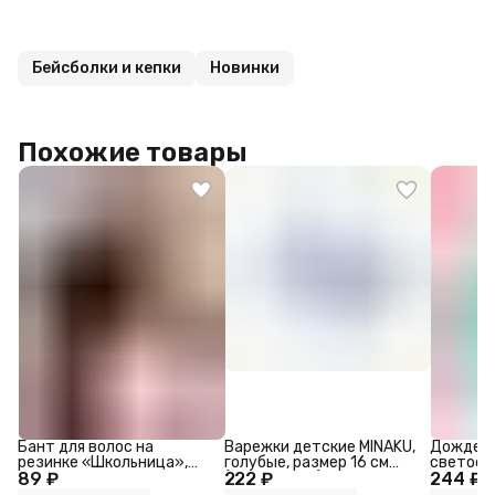
Бейсболки и кепки
Новинки
Похожие товары
Бант для волос на
Варежки детские MINAKU,
Дождеви
резинке «Школьница»,
голубые, размер 16 см
светоо
89 ₽
ромашка классик, 11 см,
222 ₽
(длина 19 см)
244 ₽
элемент
синий
120-160