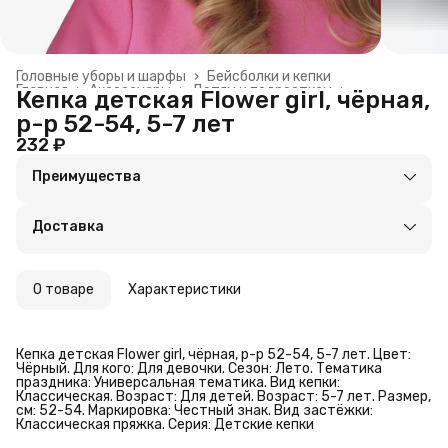
Головные уборы и шарфы
›
Бейсболки и кепки
Главная
›
Аксессуары
›
Детям и подросткам
›
Кепка детская Flower girl, чёрная,
р-р 52-54, 5-7 лет
232 ₽
Преимущества
Оплата частями в Сплит
Доставка в пункты выдачи или до двери
Доставка
Удобный возврат
О товаре
Характеристики
Кепка детская Flower girl, чёрная, р-р 52-54, 5-7 лет. Цвет:
Чёрный. Для кого: Для девочки. Сезон: Лето. Тематика
праздника: Универсальная тематика. Вид кепки:
Классическая. Возраст: Для детей. Возраст: 5-7 лет. Размер,
см: 52-54. Маркировка: Честный знак. Вид застёжки:
Классическая пряжка. Серия: Детские кепки