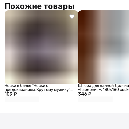
Похожие товары
Носки в банке "Носки с
Штора для ванной Доляна
предсказанием. Крутому мужику"
«Гармония», 180×180 см, 
109 ₽
(внутри носки мужские, цвет
346 ₽
чёрный)