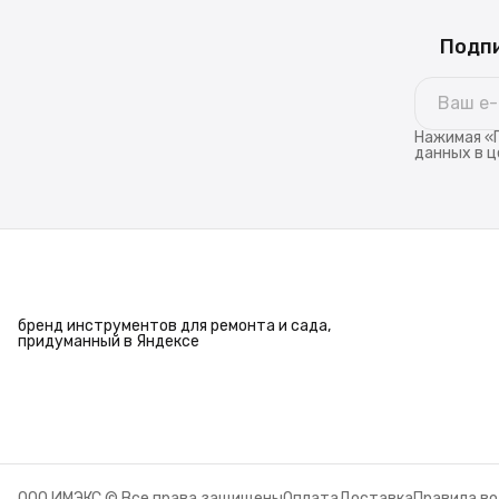
Подпи
Нажимая «П
данных в ц
бренд инструментов для ремонта и сада,
придуманный в Яндексе
ООО ИМЭКС © Все права защищены
Оплата
Доставка
Правила в