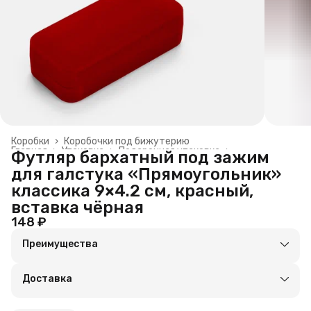
Коробки
›
Коробочки под бижутерию
Главная
›
Упаковка
›
Подарочная упаковка
›
Футляр бархатный под зажим
для галстука «Прямоугольник»
классика 9×4.2 см, красный,
вставка чёрная
148 ₽
Преимущества
Оплата частями в Сплит
Доставка в пункты выдачи или до двери
Доставка
Удобный возврат