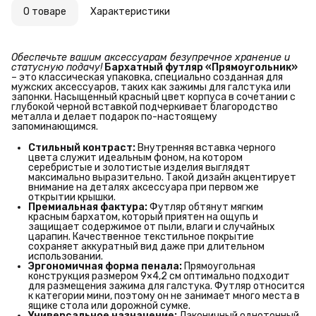
О товаре
Характеристики
Обеспечьте вашим аксессуарам безупречное хранение и 
статусную подачу!
Бархатный футляр «Прямоугольник»
– это классическая упаковка, специально созданная для
мужских аксессуаров, таких как зажимы для галстука или
запонки. Насыщенный красный цвет корпуса в сочетании с
глубокой черной вставкой подчеркивает благородство
металла и делает подарок по-настоящему
запоминающимся.
Стильный контраст:
Внутренняя вставка черного
цвета служит идеальным фоном, на котором
серебристые и золотистые изделия выглядят
максимально выразительно. Такой дизайн акцентирует
внимание на деталях аксессуара при первом же
открытии крышки.
Премиальная фактура:
Футляр обтянут мягким
красным бархатом, который приятен на ощупь и
защищает содержимое от пыли, влаги и случайных
царапин. Качественное текстильное покрытие
сохраняет аккуратный вид даже при длительном
использовании.
Эргономичная форма пенала:
Прямоугольная
конструкция размером 9×4,2 см оптимально подходит
для размещения зажима для галстука. Футляр относится
к категории мини, поэтому он не занимает много места в
ящике стола или дорожной сумке.
Универсальное назначение:
Лаконичный однотонный