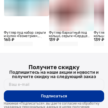
Футляр под набор: серьги
Футляр бархатный под
Футляр п
и кулон «Геометрия»,
кольцо, серьги «Сердце
кольца, 
165 ₽
тиффани, 8×7 см, голубой
139 ₽
малое», 5×4.2×3.6 см,
139 ₽
вытянут
бордовый
7.5×4 см
Получите скидку
Подпишитесь на наши акции и новости и
получите скидку на следующий заказ
Подписаться
Нажимая «Подписаться», вы даете согласие на обработку
указанных персональных данных в целях получения