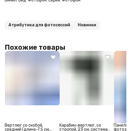
Винил. Вид: Фотофон. Серия: Фотофон
Атрибутика для фотосессий
Новинки
Похожие товары
Вертлюг со скобой,
Карабин-вертлюг, со
Панель с
средний (длина-7.5 см,
стропой, 23 см, система
фотозон