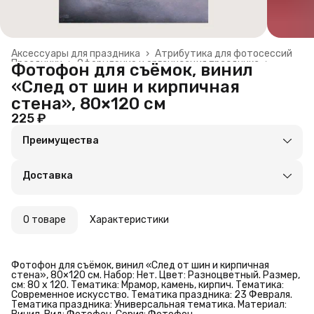
Аксессуары для праздника
›
Атрибутика для фотосессий
Праздники
›
Оформление и организация праздника
›
Фотофон для съёмок, винил
Главная
›
«След от шин и кирпичная
стена», 80×120 см
225 ₽
Преимущества
Оплата частями в Сплит
Доставка в пункты выдачи или до двери
Доставка
Удобный возврат
О товаре
Характеристики
Фотофон для съёмок, винил «След от шин и кирпичная
стена», 80×120 см. Набор: Нет. Цвет: Разноцветный. Размер,
см: 80 х 120. Тематика: Мрамор, камень, кирпич. Тематика:
Современное искусство. Тематика праздника: 23 Февраля.
Тематика праздника: Универсальная тематика. Материал: