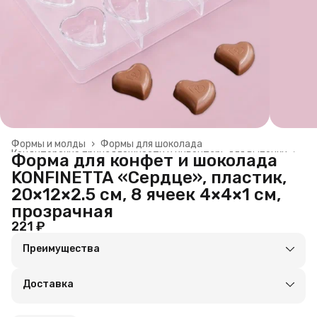
Формы и молды
›
Формы для шоколада
Кондитерские принадлежности и инвентарь для выпечки
›
Форма для конфет и шоколада
Главная
›
Посуда
›
KONFINETTA «Сердце», пластик,
20×12×2.5 см, 8 ячеек 4×4×1 см,
прозрачная
221 ₽
Преимущества
Оплата частями в Сплит
Доставка в пункты выдачи или до двери
Доставка
Удобный возврат