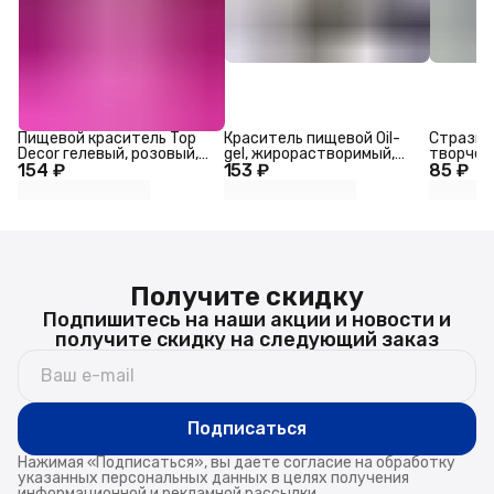
Пищевой краситель Top
Краситель пищевой Oil-
Стразы 
Decor гелевый, розовый,
gel, жирорастворимый,
творчест
154 ₽
100 г
153 ₽
чёрный, 10 мл
85 ₽
прозрачн
2.5×2.5 
Получите скидку
Подпишитесь на наши акции и новости и
получите скидку на следующий заказ
Подписаться
Нажимая «Подписаться», вы даете согласие на обработку
указанных персональных данных в целях получения
информационной и рекламной рассылки