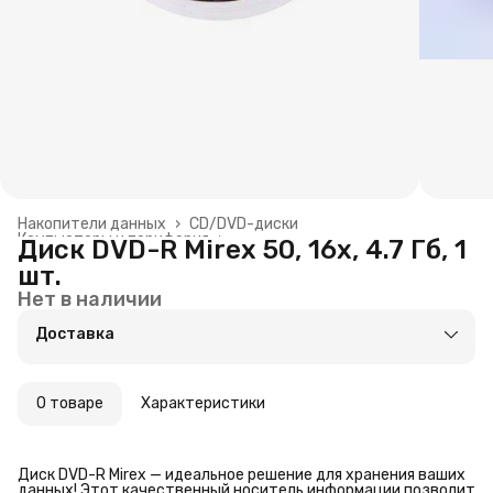
Накопители данных
›
CD/DVD-диски
Компьютеры и периферия
›
Диск DVD-R Mirex 50, 16х, 4.7 Гб, 1
Главная
›
Бытовая техника и электроника
›
шт.
Нет в наличии
Доставка
О товаре
Характеристики
Диск DVD-R Mirex — идеальное решение для хранения ваших
данных! Этот качественный носитель информации позволит