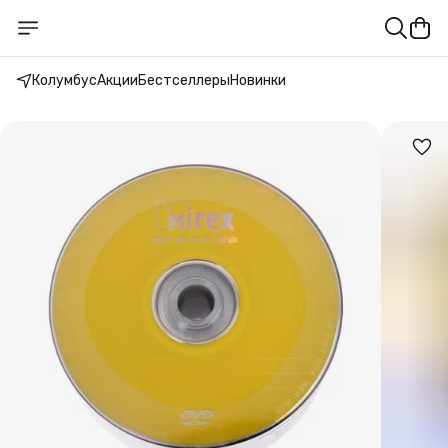
Колумбус
Акции
Бестселлеры
Новинки