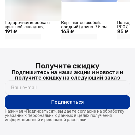
Подарочная коробка с
Вертлюг со скобой,
Полкоде
крышкой, складная,
средний (длина-7.5 см,
P007, 10
191 ₽
31×25.5×16 см
163 ₽
ширина-3.5 см)
85 ₽
Получите скидку
Подпишитесь на наши акции и новости и
получите скидку на следующий заказ
Подписаться
Нажимая «Подписаться», вы даете согласие на обработку
указанных персональных данных в целях получения
информационной и рекламной рассылки