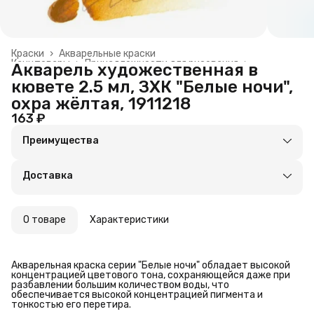
Краски
›
Акварельные краски
Канцтовары
›
Принадлежности для рисования
›
Акварель художественная в
Главная
›
кювете 2.5 мл, ЗХК "Белые ночи",
охра жёлтая, 1911218
163 ₽
Преимущества
Оплата частями в Сплит
Доставка в пункты выдачи или до двери
Доставка
Удобный возврат
О товаре
Характеристики
Акварельная краска серии "Белые ночи" обладает высокой
концентрацией цветового тона, сохраняющейся даже при
разбавлении большим количеством воды, что
обеспечивается высокой концентрацией пигмента и
тонкостью его перетира.