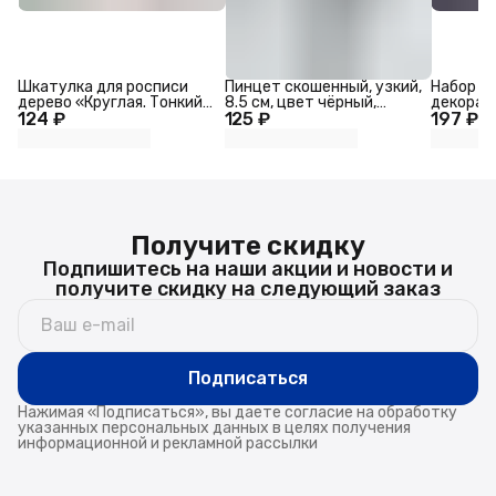
Шкатулка для росписи
Пинцет скошенный, узкий,
Набор б
дерево «Круглая. Тонкий
8.5 см, цвет чёрный,
декора, 
124 ₽
лист», для творчества,
125 ₽
золотистый
197 ₽
органайз
декора, 7.5×7.5×3.1 см
19×10×3.
Получите скидку
Подпишитесь на наши акции и новости и
получите скидку на следующий заказ
Подписаться
Нажимая «Подписаться», вы даете согласие на обработку
указанных персональных данных в целях получения
информационной и рекламной рассылки