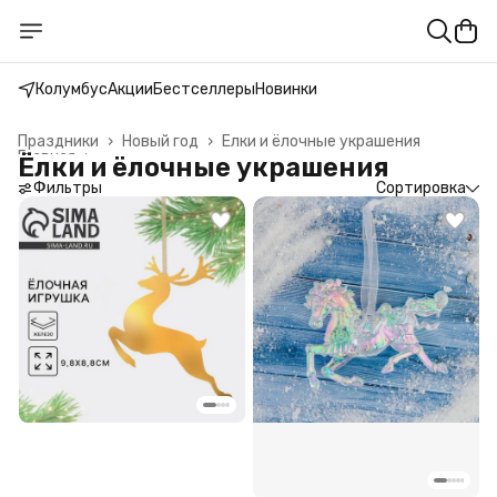
Колумбус
Акции
Бестселлеры
Новинки
Праздники
›
Новый год
›
Ёлки и ёлочные украшения
Главная
›
Ёлки и ёлочные украшения
Фильтры
Сортировка