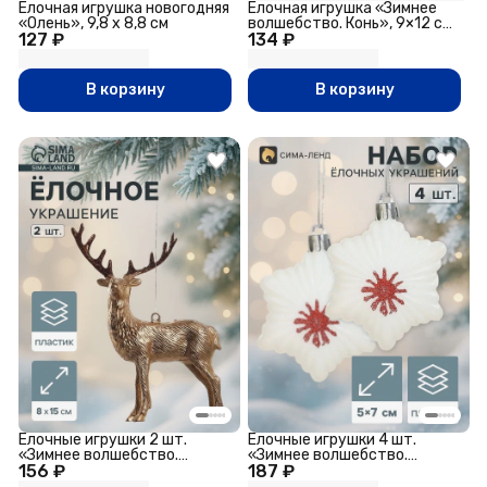
Ёлочная игрушка новогодняя
Ёлочная игрушка «Зимнее
«Олень», 9,8 х 8,8 см
волшебство. Конь», 9×12 см,
127 ₽
134 ₽
прозрачный перелив
В корзину
В корзину
Ёлочные игрушки 2 шт.
Ёлочные игрушки 4 шт.
«Зимнее волшебство.
«Зимнее волшебство.
156 ₽
Благородный олень»
187 ₽
Звезда праздничная»
пластик, 8×15 см, золото
пластик, 5×7 см, белый